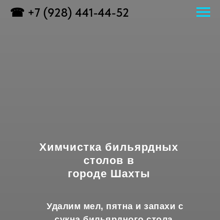
☎ +7 (928) 441-44-52
Химчистка бильярдных
столов в
городе Шахты
Удалим мел, пятна и запахи с
сукна бильярдного стола.